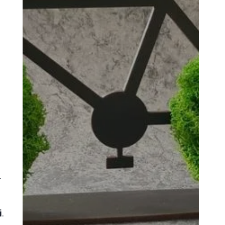
.
i
.