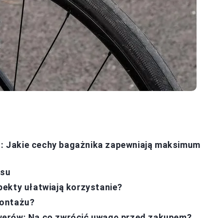
 Jakie cechy bagażnika zapewniają maksimum
esu
ekty ułatwiają korzystanie?
montażu?
werów: Na co zwrócić uwagę przed zakupem?