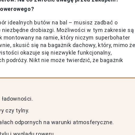
 rowerowego?
r idealnych butów na bal – musisz zadbać o
e niezbędne drobiazgi. Możliwości w tym zakresie są
 montowany na ramie, który niczym superbohater
wnie, skusić się na bagażnik dachowy, który, mimo ż
istości okazuje się niezwykle funkcjonalny,
 podróży. Nikt nie może twierdzić, że bagażnik
i ładowności.
y czy tylny.
iałach odpornych na warunki atmosferyczne.
tylu i wyglądu roweru.