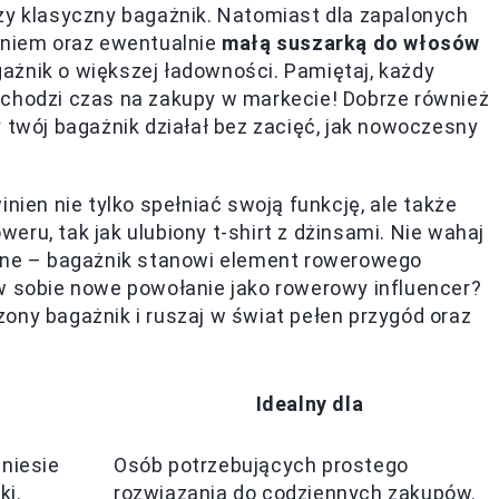
zy klasyczny bagażnik. Natomiast dla zapalonych
zeniem oraz ewentualnie
małą suszarką do włosów
ażnik o większej ładowności. Pamiętaj, każdy
ychodzi czas na zakupy w markecie! Dobrze również
 twój bagażnik działał bez zacięć, jak nowoczesny
nien nie tylko spełniać swoją funkcję, ale także
ru, tak jak ulubiony t-shirt z dżinsami. Nie wahaj
czne – bagażnik stanowi element rowerowego
 w sobie nowe powołanie jako rowerowy influencer?
ony bagażnik i ruszaj w świat pełen przygód oraz
Idealny dla
uniesie
Osób potrzebujących prostego
ki.
rozwiązania do codziennych zakupów.