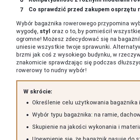
Co sprawdzić przed zakupem osprzętu
Wybór bagażnika rowerowego przypomina wybó
wygodę,
styl
oraz o to, by pomieścił wszystki
ogromne! Możesz zdecydować się na bagażnik
uniesie wszystkie twoje sprawunki. Alternaty
brzmi jak coś z wysokiego budynku, w rzeczyw
znakomicie sprawdzając się podczas dłuższych
rowerowy to nudny wybór!
W skrócie:
Określenie celu użytkowania bagażnika 
Wybór typu bagażnika: na ramie, dachow
Skupienie na jakości wykonania i mater
Upewnienie się, że bagażnik pasuje do s