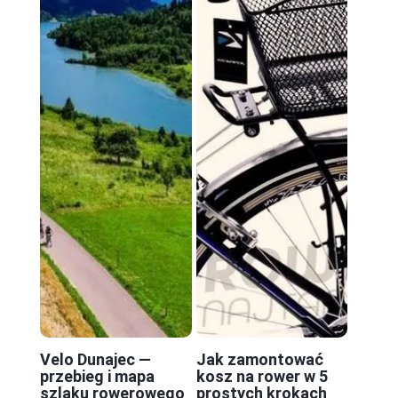
Velo Dunajec —
Jak zamontować
przebieg i mapa
kosz na rower w 5
szlaku rowerowego
prostych krokach