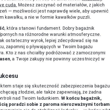
we cuda.
Możesz zaczynać od materiałów, z jakich
zeń — możliwości jest naprawdę wiele, aby upewnić
ym kawałku, a nie w formie kawałków puzzli.
ść
, która stanowi fundament. Dobry bagażnik
pornych na różnorodne warunki atmosferyczne.
ak ostateczny wyrok, lepiej zdecydować się na
iku, zapomnij o pływających w Twoim bagażu
ra. Kto z nas chciałby podróżować z zamoczonymi
basen
, a Twoje zakupy nie powinny uczestniczyć w
sukcesu
ektem staje się skuteczność zabezpieczenia bagażu
hęcają złodziei, ale także zapewniają, że żadna
kontroli nad Twoim ładunkiem.
W końcu bagażnik,
ścią poradzi sobie z paroma nierozważnymi torbam