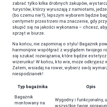
zabrać tylko kilka drobnych zakupów, wystarc
turystów, którzy wyruszają z namiotami, jed
(bo czemu nie?), lepszym wyborem będzie bag
centymetr przestrzeni ma znaczenie, gdy prz
skupić się na jakości wykonania – chcesz, aby
sprzęt w biurze.
Na końcu, nie zapominaj o stylu! Bagażnik powi
harmonijnie współgrać z wyglądem twojego rowe
się szukać rozwiązania, które będzie estety
wizerunku! W końcu, kto wie, może odkryjesz
Zatem, wsiadaj na rower, wybierz swój wymarz
niespodzianek!
Typ bagażnika
Opis
Bagażnik
Wygodny i funkcjonalny, 
montowany na
wszystkie twoje sprawun