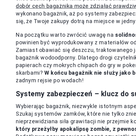
dobór cech bagażnika może zdziałać prawdzi
wykonano bagażnik, aż po systemy zabezpiec
się, że Twoje zakupy dotrą na miejsce w jedn
Na początku warto zwrócić uwagę na
solidno
powinien być wyprodukowany z materiałów od
Zamiast obawiać się deszczu, traktowanego j
bagażnik wodoodporny. Dlatego drogi czyteln
papierach czy mokrych chipach do gry w poke
skarbami?
W końcu bagażnik nie służy jako 
żadnym rejsie po wodach!
Systemy zabezpieczeń – klucz do 
Wybierając bagażnik, niezwykle istotnym asp
Szukaj systemów zamków, które nie tylko zniec
nieprzewidziana siła grawitacji nie przejmie 
który przeżyłby apokalipsę zombie, z pewno