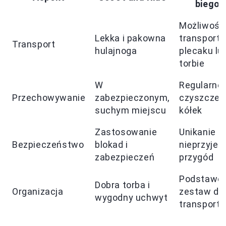
biego
Możliwość
Lekka i pakowna
transportu
Transport
hulajnoga
plecaku lu
torbie
W
Regularne
Przechowywanie
zabezpieczonym,
czyszczen
suchym miejscu
kółek
Zastosowanie
Unikanie
Bezpieczeństwo
blokad i
nieprzyje
zabezpieczeń
przygód
Podstawo
Dobra torba i
Organizacja
zestaw do
wygodny uchwyt
transportu