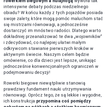
rowerkiem biegowym a hulajnogą
wywoła tak
intensywne debaty podczas niedzielnego
obiadu? W końcu każdy z tych pojazdów posiada
swoje zalety, które mogą pomóc maluchom stać
się mistrzami równowagi, a jednocześnie
dostarczyć im mnóstwo radości. Dlatego warto
dokładniej przeanalizować te dwa „wojowników”
i zdecydować, co najlepiej ułatwi małym
odkrywcom stawianie pierwszych kroków w
aktywnym świecie. Naszym celem będzie
omówienie, co dla dzieci jest lepsze, unikając
jednocześnie konwencjonalnych ograniczeń w
podejmowaniu decyzji!
Rowerki biegowe niewątpliwie stanowią
prawdziwy fundament nauki utrzymywania
równowagi. Oprócz tego, że są lekkie i wygodne,
ich konstrukcja
przypomina coś pomiędzy
gokartem na nóżkach a statkiem kosmicznym