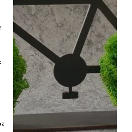
ą
z
az