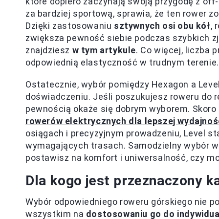
które dopiero zaczynają swoją przygodę z off
za bardziej sportową, sprawia, że ten rower zo
Dzięki zastosowaniu
sztywnych osi obu kół
,
zwiększa pewność siebie podczas szybkich zj
znajdziesz
w tym artykule
. Co więcej, liczba
odpowiednią elastyczność w trudnym terenie.
Ostatecznie, wybór pomiędzy Hexagon a Level
doświadczeniu. Jeśli poszukujesz roweru do 
pewnością okaże się dobrym wyborem. Skoro 
rowerów elektrycznych dla lepszej wydajnoś
osiągach i precyzyjnym prowadzeniu, Level s
wymagających trasach. Samodzielny wybór w
postawisz na komfort i uniwersalność, czy m
Dla kogo jest przeznaczony k
Wybór odpowiedniego roweru górskiego nie pol
wszystkim na
dostosowaniu go do indywidua