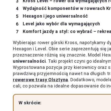
Kross Level – rower dla wymagających 
Wydajność komponentów w rowerach Kro
Hexagon i jego uniwersalność
Level jako wybór dla wymagających
Komfort jazdy a styl: co wybrać – rekrea
Wybierając rower górski Kross, napotykamy 
Hexagon i Level. Obie serie zaprezentują się j
przeznaczenie różnią się znacznie. Model He
uniwersalności
. Taki projekt czyni go ideal
Wyprostowana pozycja przy kierownicy oraz sz
prawdziwą przyjemnością nawet na długich tra
rowerowe trasy Olsztyna
. Dodatkowo, modele
cali, co pozwala na idealne dopasowanie do in
W skrócie: