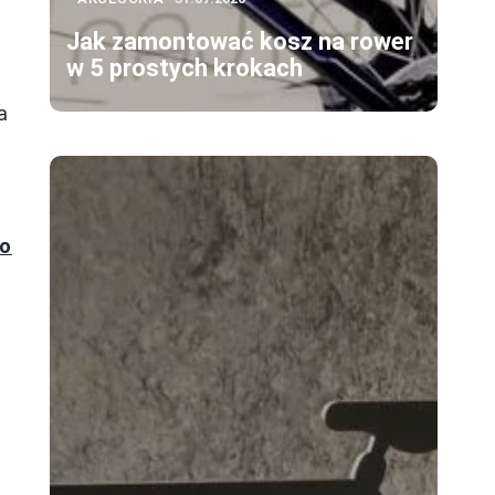
Jak zamontować kosz na rower
w 5 prostych krokach
a
z
do