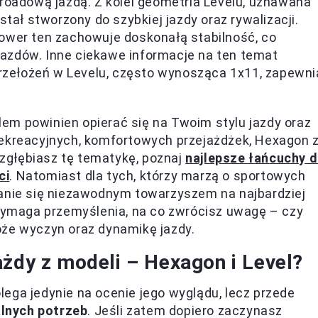
-roadową jazdą. Z kolei geometria Levelu, uznawana
stał stworzony do szybkiej jazdy oraz rywalizacji.
 rower ten zachowuje doskonałą stabilność, co
azdów. Inne ciekawe informacje na ten temat
 przełożeń w Levelu, często wynosząca 1x11, zapewni
em powinien opierać się na Twoim stylu jazdy oraz
rekreacyjnych, komfortowych przejażdżek, Hexagon 
zgłębiasz tę tematykę, poznaj
najlepsze łańcuchy 
ci
. Natomiast dla tych, którzy marzą o sportowych
tanie się niezawodnym towarzyszem na najbardziej
ymaga przemyślenia, na co zwrócisz uwagę – czy
oże wyczyn oraz dynamikę jazdy.
ażdy z modeli – Hexagon i Level?
ega jedynie na ocenie jego wyglądu, lecz przede
lnych potrzeb
. Jeśli zatem dopiero zaczynasz