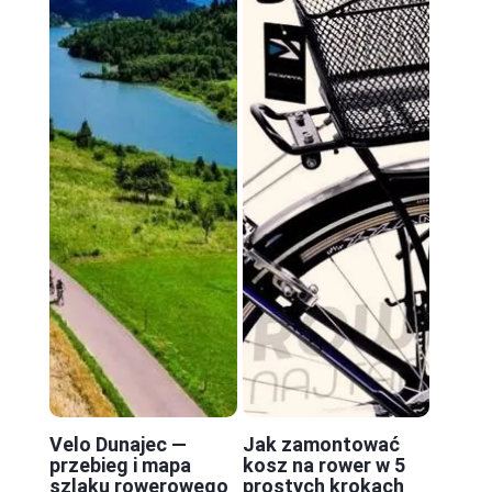
Velo Dunajec —
Jak zamontować
przebieg i mapa
kosz na rower w 5
szlaku rowerowego
prostych krokach