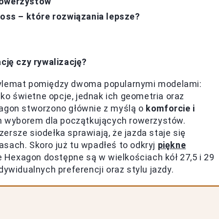
rowerzystów
ss – które rozwiązania lepsze?
cję czy rywalizację?
dylemat pomiędzy dwoma popularnymi modelami:
ako świetne opcje, jednak ich geometria oraz
xagon stworzono głównie z myślą o
komforcie i
nym wyborem dla początkujących rowerzystów.
ersze siodełka sprawiają, że jazda staje się
sach. Skoro już tu wpadłeś to odkryj
piękne
 Hexagon dostępne są w wielkościach kół 27,5 i 29
dywidualnych preferencji oraz stylu jazdy.