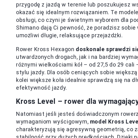
przygodę z jazdą w terenie lub poszukujesz 
okazać się idealnym rozwiązaniem. Te modele
obsługi, co czyni je świetnym wyborem dla poc
Shimano dają Ci pewność, że poradzisz sobie 
umożliwi długie, relaksujące przejażdżki.
Rower Kross Hexagon
doskonale sprawdzi si
utwardzonych drogach, jak i na bardziej wyma
różnymi wielkościami kół – od 27,5 do 29 cal
stylu jazdy. Dla osób ceniących sobie większ
kolei większe koła idealnie sprawdzą się na dł
efektywność jazdy.
Kross Level – rower dla wymagając
Natomiast jeśli jesteś doświadczonym rowerz
wymaganiom wyścigowym,
model Kross Leve
charakteryzują się agresywną geometrią, co 
stabilność przy dużych prędkościach. Dzięk