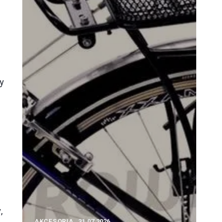
y
s
,
AKCESORIA
31.07.2026