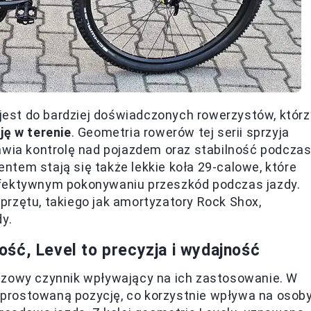
 jest do bardziej doświadczonych rowerzystów, którz
ję w terenie
. Geometria rowerów tej serii sprzyja
awia kontrolę nad pojazdem oraz stabilność podcza
tem stają się także lekkie koła 29-calowe, które
efektywnym pokonywaniu przeszkód podczas jazdy.
rzętu, takiego jak amortyzatory Rock Shox,
y.
ść, Level to precyzja i wydajność
czowy czynnik wpływający na ich zastosowanie. W
prostowaną pozycję, co korzystnie wpływa na osoby