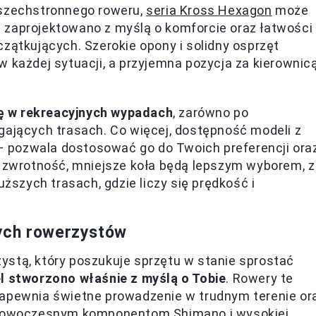
wszechstronnego roweru,
seria Kross Hexagon
może
 zaprojektowano z myślą o komforcie oraz łatwości
zątkujących. Szerokie opony i solidny osprzęt
w każdej sytuacji, a przyjemna pozycja za kierownic
ę w rekreacyjnych wypadach
, zarówno po
gających trasach. Co więcej, dostępność modeli z
i – pozwala dostosować go do Twoich preferencji ora
ą zwrotność, mniejsze koła będą lepszym wyborem, z
uższych trasach, gdzie liczy się prędkość i
ych rowerzystów
ystą, który poszukuje sprzętu w stanie sprostać
l stworzono właśnie z myślą o Tobie
. Rowery te
zapewnia świetne prowadzenie w trudnym terenie or
i nowoczesnym komponentom Shimano i wysokiej