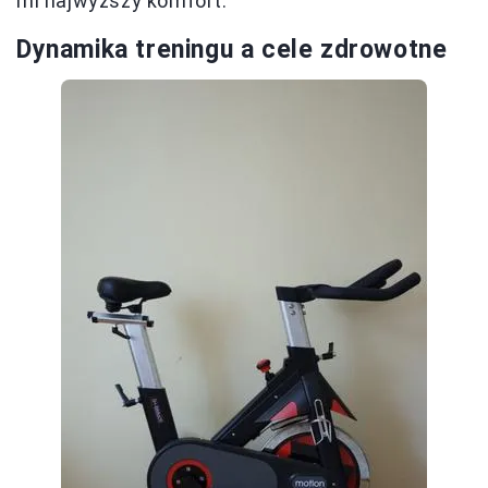
mi najwyższy komfort.
Dynamika treningu a cele zdrowotne