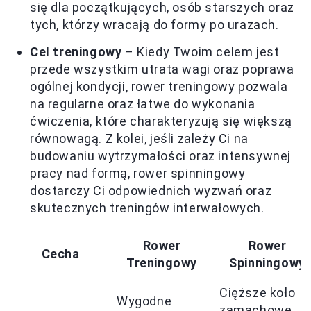
się dla początkujących, osób starszych oraz
tych, którzy wracają do formy po urazach.
Cel treningowy
– Kiedy Twoim celem jest
przede wszystkim utrata wagi oraz poprawa
ogólnej kondycji, rower treningowy pozwala
na regularne oraz łatwe do wykonania
ćwiczenia, które charakteryzują się większą
równowagą. Z kolei, jeśli zależy Ci na
budowaniu wytrzymałości oraz intensywnej
pracy nad formą, rower spinningowy
dostarczy Ci odpowiednich wyzwań oraz
skutecznych treningów interwałowych.
Rower
Rower
Cecha
Treningowy
Spinningowy
Cięższe koło
Wygodne
zamachowe,