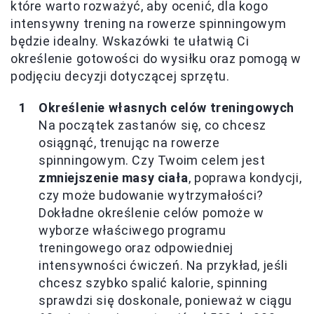
które warto rozważyć, aby ocenić, dla kogo
intensywny trening na rowerze spinningowym
będzie idealny. Wskazówki te ułatwią Ci
określenie gotowości do wysiłku oraz pomogą w
podjęciu decyzji dotyczącej sprzętu.
Określenie własnych celów treningowych
Na początek zastanów się, co chcesz
osiągnąć, trenując na rowerze
spinningowym. Czy Twoim celem jest
zmniejszenie masy ciała
, poprawa kondycji,
czy może budowanie wytrzymałości?
Dokładne określenie celów pomoże w
wyborze właściwego programu
treningowego oraz odpowiedniej
intensywności ćwiczeń. Na przykład, jeśli
chcesz szybko spalić kalorie, spinning
sprawdzi się doskonale, ponieważ w ciągu