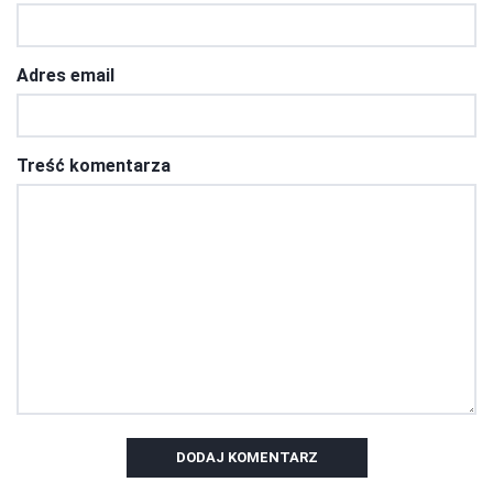
Adres email
Treść komentarza
DODAJ KOMENTARZ