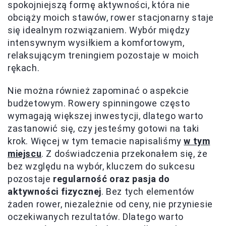
spokojniejszą formę aktywności, która nie
obciąży moich stawów, rower stacjonarny staje
się idealnym rozwiązaniem. Wybór między
intensywnym wysiłkiem a komfortowym,
relaksującym treningiem pozostaje w moich
rękach.
Nie można również zapominać o aspekcie
budżetowym. Rowery spinningowe często
wymagają większej inwestycji, dlatego warto
zastanowić się, czy jesteśmy gotowi na taki
krok. Więcej w tym temacie napisaliśmy
w tym
miejscu
. Z doświadczenia przekonałem się, że
bez względu na wybór, kluczem do sukcesu
pozostaje
regularność oraz pasja do
aktywności fizycznej
. Bez tych elementów
żaden rower, niezależnie od ceny, nie przyniesie
oczekiwanych rezultatów. Dlatego warto