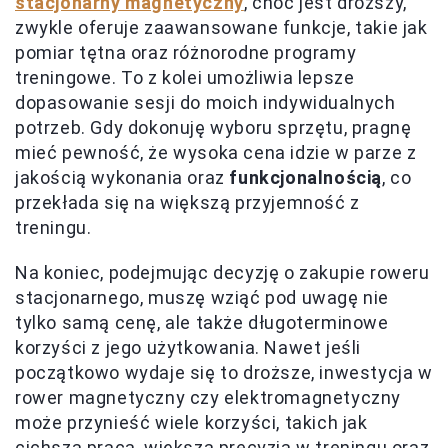
stacjonarny magnetyczny
, choć jest droższy,
zwykle oferuje zaawansowane funkcje, takie jak
pomiar tętna oraz różnorodne programy
treningowe. To z kolei umożliwia lepsze
dopasowanie sesji do moich indywidualnych
potrzeb. Gdy dokonuję wyboru sprzętu, pragnę
mieć pewność, że wysoka cena idzie w parze z
jakością wykonania oraz
funkcjonalnością
, co
przekłada się na większą przyjemność z
treningu.
Na koniec, podejmując decyzję o zakupie roweru
stacjonarnego, muszę wziąć pod uwagę nie
tylko samą cenę, ale także długoterminowe
korzyści z jego użytkowania. Nawet jeśli
początkowo wydaje się to droższe, inwestycja w
rower magnetyczny czy elektromagnetyczny
może przynieść wiele korzyści, takich jak
cichsza praca, większa precyzja w treningu oraz