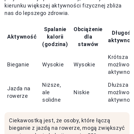
kierunku większej aktywności fizycznej zbliża
nas do lepszego zdrowia.
Spalanie
Obciążenie
Długoś
Aktywność
kalorii
dla
aktywnoś
(godzina)
stawów
Krótsza
Bieganie
Wysokie
Wysokie
możliwoś
aktywnoś
Niższe,
Dłuższa
Jazda na
ale
Niskie
możliwoś
rowerze
solidne
aktywnoś
Ciekawostką jest, że osoby, które łączą
bieganie z jazdą na rowerze, mogą zwiększyć