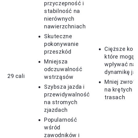
przyczepność i
stabilność na
nierównych
nawierzchniach
Skuteczne
pokonywanie
Cięższe koła
przeszkód
które mogą
Mniejsza
wpływać na
odczuwalność
dynamikę ja
29 cali
wstrząsów
Mniej zwrot
Szybsza jazda i
na krętych
przewidywalność
trasach
na stromych
zjazdach
Popularność
wśród
zawodników i