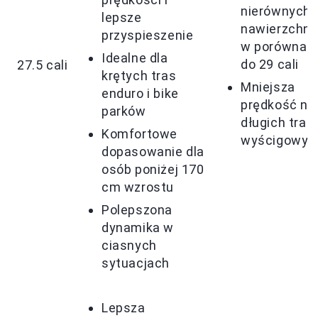
nierównych
lepsze
nawierzchni
przyspieszenie
w porównan
Idealne dla
do 29 cali
27.5 cali
krętych tras
Mniejsza
enduro i bike
prędkość na
parków
długich tras
Komfortowe
wyścigowyc
dopasowanie dla
osób poniżej 170
cm wzrostu
Polepszona
dynamika w
ciasnych
sytuacjach
Lepsza