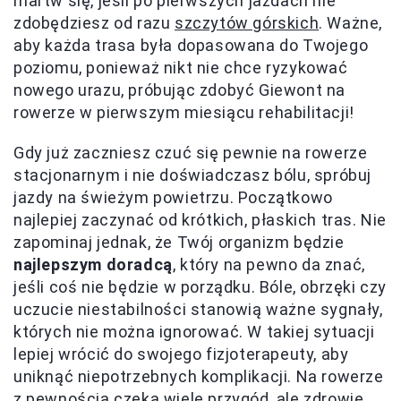
martw się, jeśli po pierwszych jazdach nie
zdobędziesz od razu
szczytów górskich
. Ważne,
aby każda trasa była dopasowana do Twojego
poziomu, ponieważ nikt nie chce ryzykować
nowego urazu, próbując zdobyć Giewont na
rowerze w pierwszym miesiącu rehabilitacji!
Gdy już zaczniesz czuć się pewnie na rowerze
stacjonarnym i nie doświadczasz bólu, spróbuj
jazdy na świeżym powietrzu. Początkowo
najlepiej zaczynać od krótkich, płaskich tras. Nie
zapominaj jednak, że Twój organizm będzie
najlepszym doradcą
, który na pewno da znać,
jeśli coś nie będzie w porządku. Bóle, obrzęki czy
uczucie niestabilności stanowią ważne sygnały,
których nie można ignorować. W takiej sytuacji
lepiej wrócić do swojego fizjoterapeuty, aby
uniknąć niepotrzebnych komplikacji. Na rowerze
z pewnością czeka wiele przygód, ale zdrowie