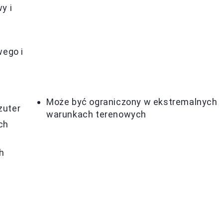
y i
ego i
Może być ograniczony w ekstremalnych
zuter
warunkach terenowych
ch
h