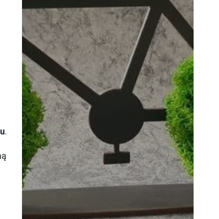
ru
.
ną