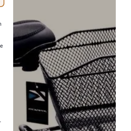
h
ie
–