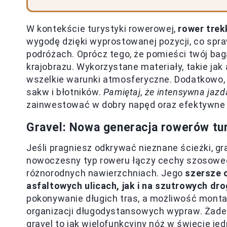
W kontekście turystyki rowerowej,
rower trek
wygodę dzięki wyprostowanej pozycji, co spr
podróżach. Oprócz tego, że pomieści twój ba
krajobrazu. Wykorzystane materiały, takie ja
wszelkie warunki atmosferyczne. Dodatkowo,
sakw i błotników.
Pamiętaj, że intensywna jaz
zainwestować w dobry napęd oraz efektywne
Gravel: Nowa generacja rowerów tu
Jeśli pragniesz odkrywać nieznane ścieżki, g
nowoczesny typ roweru łączy cechy szosowego
różnorodnych nawierzchniach. Jego
szersze 
asfaltowych ulicach, jak i na szutrowych dr
pokonywanie długich tras, a możliwość montaż
organizacji długodystansowych wypraw. Żaden
gravel to jak wielofunkcyjny nóż w świecie je