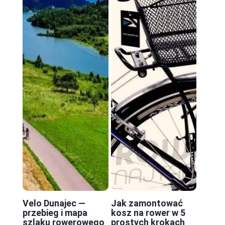
Velo Dunajec —
Jak zamontować
przebieg i mapa
kosz na rower w 5
szlaku rowerowego
prostych krokach