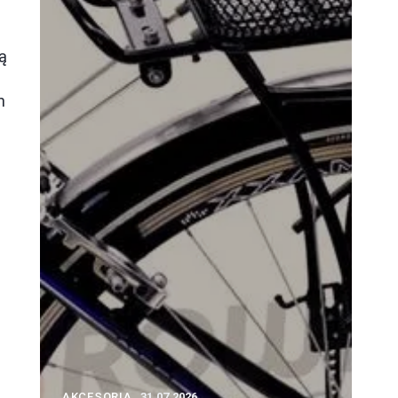
ą
ą
h
AKCESORIA
31.07.2026