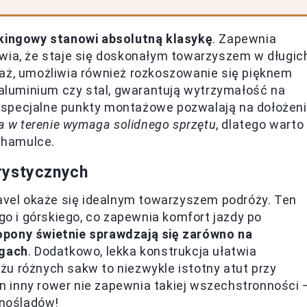
kingowy stanowi absolutną klasykę
. Zapewnia
awia, że staje się doskonałym towarzyszem w długic
gaż, umożliwia również rozkoszowanie się pięknem
k aluminium czy stal, gwarantują wytrzymałość na
 specjalne punkty montażowe pozwalają na dołożen
da w terenie wymaga solidnego sprzętu
, dlatego warto
 hamulce.
rystycznych
ravel okaże się idealnym towarzyszem podróży. Ten
 i górskiego, co zapewnia komfort jazdy po
opony świetnie sprawdzają się zarówno na
ogach
. Dodatkowo, lekka konstrukcja ułatwia
u różnych sakw to niezwykle istotny atut przy
 inny rower nie zapewnia takiej wszechstronności 
dnośladów!