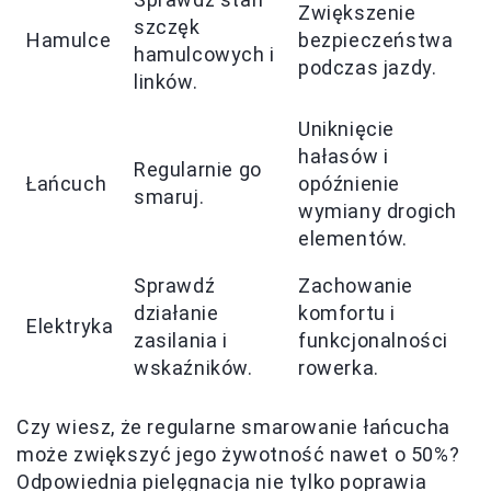
Zwiększenie
szczęk
Hamulce
bezpieczeństwa
hamulcowych i
podczas jazdy.
linków.
Uniknięcie
hałasów i
Regularnie go
Łańcuch
opóźnienie
smaruj.
wymiany drogich
elementów.
Sprawdź
Zachowanie
działanie
komfortu i
Elektryka
zasilania i
funkcjonalności
wskaźników.
rowerka.
Czy wiesz, że regularne smarowanie łańcucha
może zwiększyć jego żywotność nawet o 50%?
Odpowiednia pielęgnacja nie tylko poprawia