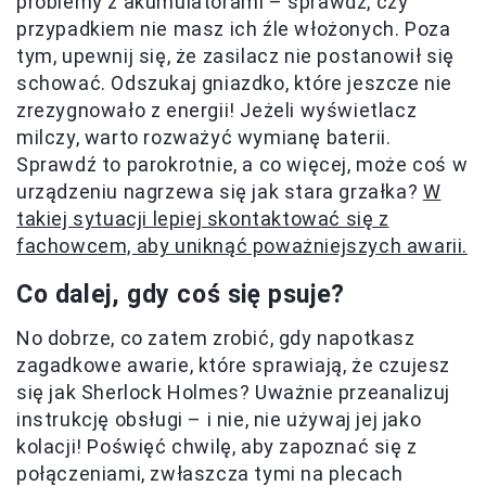
problemy z akumulatorami – sprawdź, czy
przypadkiem nie masz ich źle włożonych. Poza
tym, upewnij się, że zasilacz nie postanowił się
schować. Odszukaj gniazdko, które jeszcze nie
zrezygnowało z energii! Jeżeli wyświetlacz
milczy, warto rozważyć wymianę baterii.
Sprawdź to parokrotnie, a co więcej, może coś w
urządzeniu nagrzewa się jak stara grzałka?
W
takiej sytuacji lepiej skontaktować się z
fachowcem, aby uniknąć poważniejszych awarii.
Co dalej, gdy coś się psuje?
No dobrze, co zatem zrobić, gdy napotkasz
zagadkowe awarie, które sprawiają, że czujesz
się jak Sherlock Holmes? Uważnie przeanalizuj
instrukcję obsługi – i nie, nie używaj jej jako
kolacji! Poświęć chwilę, aby zapoznać się z
połączeniami, zwłaszcza tymi na plecach