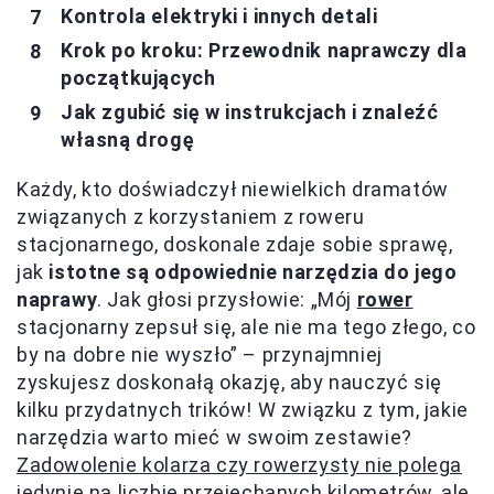
Kontrola elektryki i innych detali
Krok po kroku: Przewodnik naprawczy dla
początkujących
Jak zgubić się w instrukcjach i znaleźć
własną drogę
Każdy, kto doświadczył niewielkich dramatów
związanych z korzystaniem z roweru
stacjonarnego, doskonale zdaje sobie sprawę,
jak
istotne są odpowiednie narzędzia do jego
naprawy
. Jak głosi przysłowie: „Mój
rower
stacjonarny zepsuł się, ale nie ma tego złego, co
by na dobre nie wyszło” – przynajmniej
zyskujesz doskonałą okazję, aby nauczyć się
kilku przydatnych trików! W związku z tym, jakie
narzędzia warto mieć w swoim zestawie?
Zadowolenie kolarza czy rowerzysty nie polega
jedynie na liczbie przejechanych kilometrów, ale