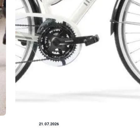
ROWERY
21.07.2026
Rower rozmiar m: na jaki wzrost będzie