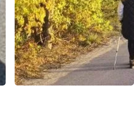
ROWERY
13.07.2026
to
Rower czy nordic walking — co lepsze dla
zdrowia i formy?
Nordic walking to nie tylko modny trend, ale również doskonały
sposób na poprawę kondycji i zdrowia ...