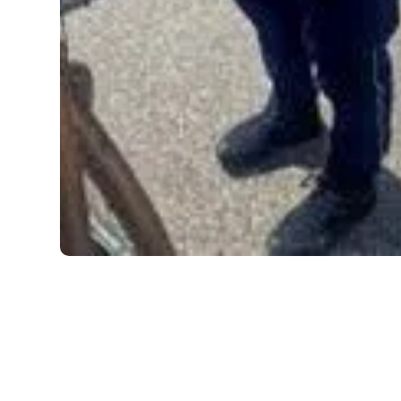
ROWERY
13.07.2026
Czy można prowadzić rower po pijaku – co na 
prawo i jakie są konsekwencje?
Jazda rowerem po alkoholu niewątpliwie budzi wiele emocji.
Chociaż jednosladowe środki transportu wy...