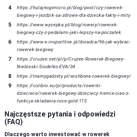
https://hulajnogimicro.pl/blog/post/czy-rowerek-
biegowy-i-jezdzik-sa-zdrowe-dla-dziecka-fakty-i-mity
https://www.wysepka.pl/blog/rowery/rowerek-
biegowy-czy-z-pedalami-jaki-lepszy-na-poczatek
https://www.e-insportline.pl/doradca/96-jak-wybrac-
rowerek-biegowy
https://cruzee.net/pl/p/Cruzee-Rowerek-Biegowy-
Niebieski-Siodelko-EVA/34
https://mamygadzety.pl/wishbone-rowerek-biegowy/
https://colibro.eu/pl/products/rowerki-
dzieciece/rowerek-biegowy-dzieciecy-tremix-ciao-z-
funkcja-skladania-rose-gold-115
Najczęstsze pytania i odpowiedzi
(FAQ)
Dlaczego warto inwestować w rowerek