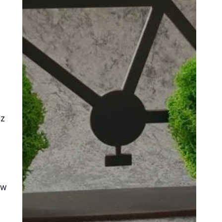
w
ez
ów