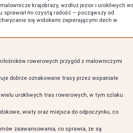
alownicze krajobrazy, wzdłuż jezior i urokliwych ws
ku sprawiał mi czystą radość – począwszy od
chwycanie się widokami zapierającymi dech w
a miłośników rowerowych przygód z malowniczymi
ruje dobrze oznakowane trasy przez wspaniałe
wielu urokliwych tras rowerowych, w tym szlaku
widokowe, wiaty oraz miejsca do odpoczynku, co
omów zaawansowania, co sprawia, że są