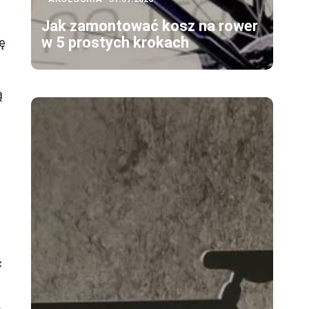
Jak zamontować kosz na rower
w 5 prostych krokach
ę
ą
ć