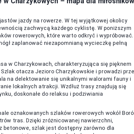
e w Charzykowych – mapa dla miłośnikó
astów jazdy na rowerze. W tej wyjątkowej okolicy
 pewnością zachwycą każdego cyklistę. W poniższym
laków rowerowych, które warto odkryć i wypróbować.
 mógł zaplanować niezapomnianą wycieczkę pełną
rasa w Charzykowach, charakteryzująca się pięknem
 Szlak otacza Jezioro Charzykowskie i prowadzi prz
la na delektowanie się unikalnymi walorami fauny i
anie lokalnych atrakcji. Wzdłuż trasy znajdują się
nku, doskonałe do relaksu i podziwiania
onale oznakowanych szlaków rowerowych wokół Bor
trów tras. Dzięki zróżnicowanej nawierzchni,
z betonowe, szlak jest dostępny zarówno dla