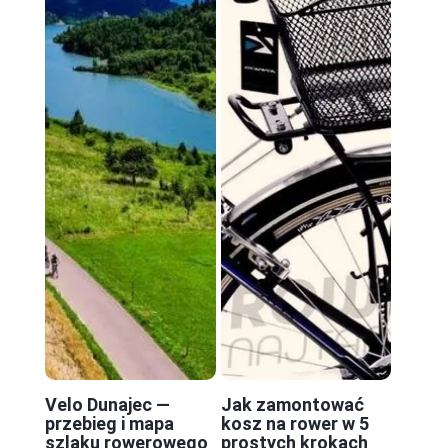
Velo Dunajec —
Jak zamontować
przebieg i mapa
kosz na rower w 5
szlaku rowerowego
prostych krokach