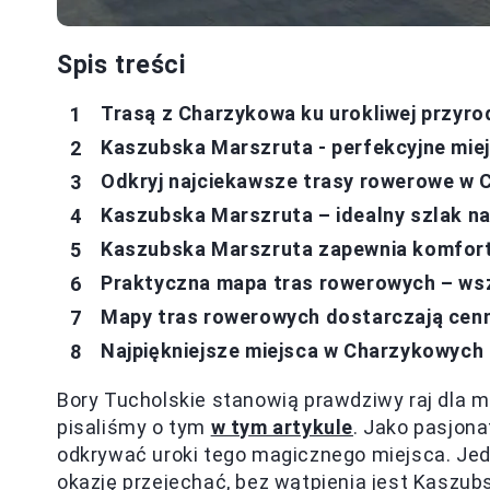
Spis treści
Trasą z Charzykowa ku urokliwej przyro
Kaszubska Marszruta - perfekcyjne mie
Odkryj najciekawsze trasy rowerowe w
Kaszubska Marszruta – idealny szlak n
Kaszubska Marszruta zapewnia komfort
Praktyczna mapa tras rowerowych – wsz
Mapy tras rowerowych dostarczają cenn
Najpiękniejsze miejsca w Charzykowych
Bory Tucholskie stanowią prawdziwy raj dla 
pisaliśmy o tym
w tym artykule
. Jako pasjon
odkrywać uroki tego magicznego miejsca. Jed
okazję przejechać, bez wątpienia jest Kaszub