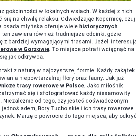
z gościnności w lokalnych wsiach. W każdej z nich
 się na chwilę relaksu. Odwiedzając Kopernicę, czuj
na osada młyńska oferuje wiele
historycznych
k ten zawiera również trudniejsze odcinki, gdzie
 z bardziej wymagającymi trasami. Jeżeli interesuj
werowe w Gorzowie
. To miejsce potrafi wciągnąć na
się jak odkrywca.
takt z naturą w najczystszej formie. Każdy zakątek
wiania niepowtarzalnej flory oraz fauny. Jak już
nicze trasy rowerowe w Polsce
. Jako miłośnik
 zatrzymać się i sfotografować każdy niesamowity
e. Niezależnie od tego, czy jesteś doświadczonym
 jednośladem, Bory Tucholskie i ich trasy rowerowe
nek. Marzę o powrocie do tego miejsca, aby odkry