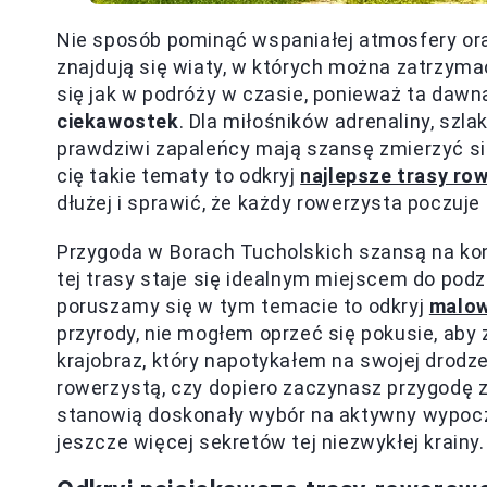
Nie sposób pominąć wspaniałej atmosfery ora
znajdują się wiaty, w których można zatrzymać
się jak w podróży w czasie, ponieważ ta daw
ciekawostek
. Dla miłośników adrenaliny, szla
prawdziwi zapaleńcy mają szansę zmierzyć się
cię takie tematy to odkryj
najlepsze trasy ro
dłużej i sprawić, że każdy rowerzysta poczuje 
Przygoda w Borach Tucholskich szansą na kon
tej trasy staje się idealnym miejscem do podzi
poruszamy się w tym temacie to odkryj
malow
przyrody, nie mogłem oprzeć się pokusie, aby
krajobraz, który napotykałem na swojej drodz
rowerzystą, czy dopiero zaczynasz przygodę z
stanowią doskonały wybór na aktywny wypoczy
jeszcze więcej sekretów tej niezwykłej krainy.