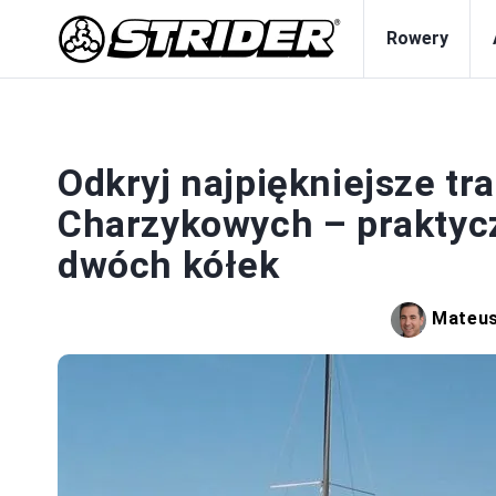
Rowery
Odkryj najpiękniejsze t
Charzykowych – praktyc
dwóch kółek
Mateus