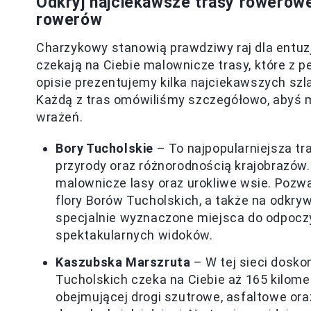
Odkryj najciekawsze trasy rowerow
rowerów
Charzykowy stanowią prawdziwy raj dla entuzj
czekają na Ciebie malownicze trasy, które z
opisie prezentujemy kilka najciekawszych sz
Każdą z tras omówiliśmy szczegółowo, abyś
wrażeń.
Bory Tucholskie
– To najpopularniejsza t
przyrody oraz różnorodnością krajobrazów.
malownicze lasy oraz urokliwe wsie. Pozwa
flory Borów Tucholskich, a także na odkryw
specjalnie wyznaczone miejsca do odpoczy
spektakularnych widoków.
Kaszubska Marszruta
– W tej sieci dosk
Tucholskich czeka na Ciebie aż 165 kilome
obejmującej drogi szutrowe, asfaltowe ora