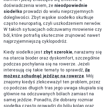
doświadczenia wiem, że
nieodpowiednie
siodełko
prowadzi do wielu nieprzyjemnych
dolegliwości. Zbyt wąskie siodełko skutkuje
często neuropatią, czyli uszkodzeniem nerwów.
W takich sytuacjach odczuwamy mrowienie czy
ból, które potrafią skutecznie zrujnować nawet
najprzyjemniejszą cyklopodróż.
Kiedy siodełko jest
zbyt szerokie
, narażamy się
na otarcia bioder oraz dyskomfort, szczególnie
podczas pochylania się na rowerze. Jeżeli
interesują cię takie tematy to sprawdź,
ile
możesz schudnąć jeżdżąc na rowerze
. Mój
znajomy kiedyś zlekceważył ten problem, przez
co podczas długich tras jego uwaga skupiała się
głównie na odczuwanych bólach zamiast na
samej jeździe. Ponadto, źle dobrany rozmiar
siodełka często prowadzi do bólu kolan oraz