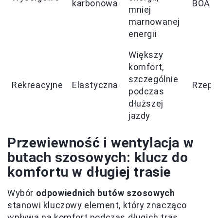
karbonowa
BOA
mniej
marnowanej
energii
Większy
komfort,
szczególnie
Rekreacyjne
Elastyczna
Rzepy
podczas
dłuższej
jazdy
Przewiewność i wentylacja w
butach szosowych: klucz do
komfortu w długiej trasie
Wybór
odpowiednich butów szosowych
stanowi kluczowy element, który znacząco
wpływa na komfort podczas długich tras.