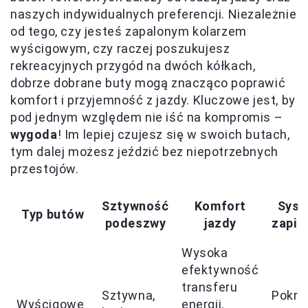
naszych indywidualnych preferencji. Niezależnie
od tego, czy jesteś zapalonym kolarzem
wyścigowym, czy raczej poszukujesz
rekreacyjnych przygód na dwóch kółkach,
dobrze dobrane buty mogą znacząco poprawić
komfort i przyjemność z jazdy. Kluczowe jest, by
pod jednym względem nie iść na kompromis –
wygoda
! Im lepiej czujesz się w swoich butach,
tym dalej możesz jeździć bez niepotrzebnych
przestojów.
Sztywność
Komfort
Sys
Typ butów
podeszwy
jazdy
zapin
Wysoka
efektywność
transferu
Sztywna,
Pokrę
Wyścigowe
energii,