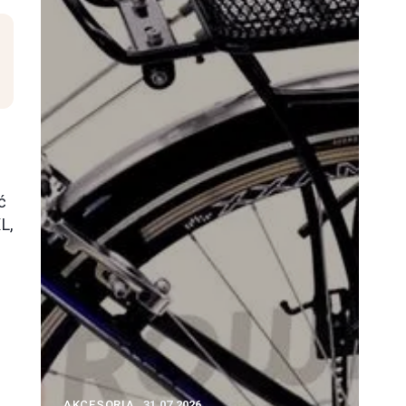
ć
L,
)
AKCESORIA
31.07.2026