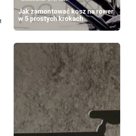
Jak zamontować kosz na rower
w 5 prostych krokach
t