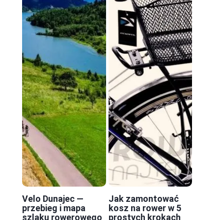
Velo Dunajec —
Jak zamontować
przebieg i mapa
kosz na rower w 5
szlaku rowerowego
prostych krokach