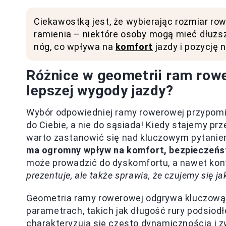
Ciekawostką jest, że wybierając rozmiar ro
ramienia – niektóre osoby mogą mieć dłużs
nóg, co wpływa na
komfort
jazdy i pozycję 
Różnice w geometrii ram rowe
lepszej wygody jazdy?
Wybór odpowiedniej ramy rowerowej przypomi
do Ciebie, a nie do sąsiada! Kiedy stajemy pr
warto zastanowić się nad kluczowym pytanie
ma ogromny wpływ na komfort, bezpieczeńs
może prowadzić do dyskomfortu, a nawet kontu
prezentuje, ale także sprawia, że czujemy się ja
Geometria ramy rowerowej odgrywa kluczową 
parametrach, takich jak długość rury podsiodł
charakteryzują się często dynamicznością i z