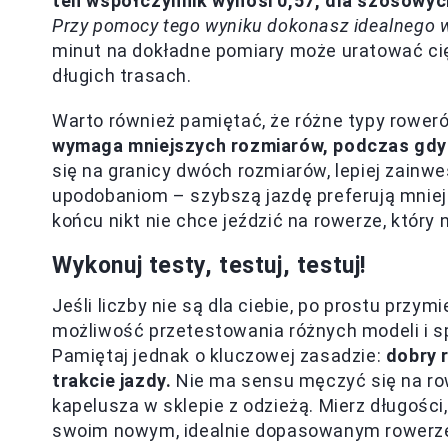
ten współczynnik wynosi 0,57, dla szosowych
Przy pomocy tego wyniku dokonasz idealnego 
minut na dokładne pomiary może uratować ci
długich trasach.
Warto również pamiętać, że różne typy rowe
wymaga mniejszych rozmiarów, podczas gdy
się na granicy dwóch rozmiarów, lepiej zainw
upodobaniom – szybszą jazdę preferują mniejs
końcu nikt nie chce jeździć na rowerze, który 
Wykonuj testy, testuj, testuj!
Jeśli liczby nie są dla ciebie, po prostu prz
możliwość przetestowania różnych modeli i sp
Pamiętaj jednak o kluczowej zasadzie:
dobry 
trakcie jazdy.
Nie ma sensu męczyć się na ro
kapelusza w sklepie z odzieżą. Mierz długości
swoim nowym, idealnie dopasowanym rowerz