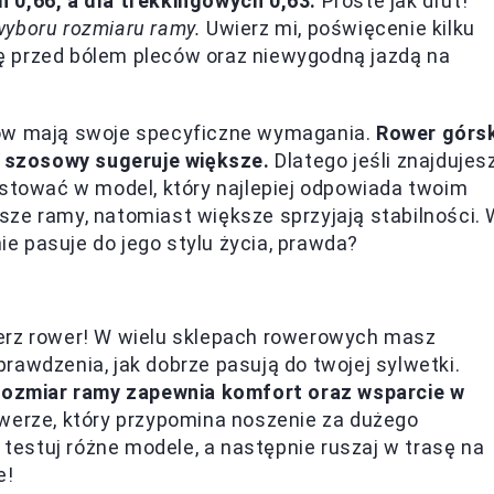
 0,66, a dla trekkingowych 0,63.
Proste jak drut!
wyboru rozmiaru ramy.
Uwierz mi, poświęcenie kilku
ę przed bólem pleców oraz niewygodną jazdą na
rów mają swoje specyficzne wymagania.
Rower górsk
 szosowy sugeruje większe.
Dlatego jeśli znajdujes
estować w model, który najlepiej odpowiada twoim
ze ramy, natomiast większe sprzyjają stabilności.
nie pasuje do jego stylu życia, prawda?
ymierz rower! W wielu sklepach rowerowych masz
rawdzenia, jak dobrze pasują do twojej sylwetki.
rozmiar ramy zapewnia komfort oraz wsparcie w
werze, który przypomina noszenie za dużego
, testuj różne modele, a następnie ruszaj w trasę na
e!