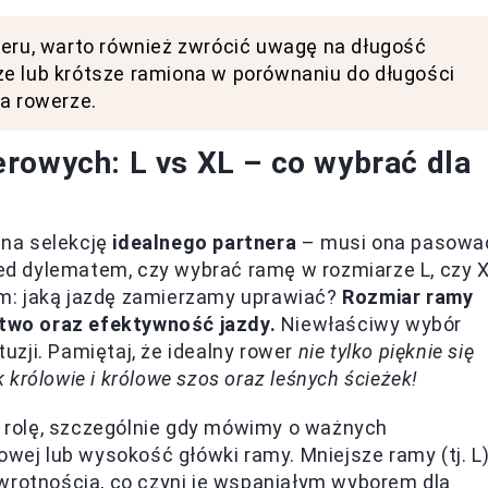
weru, warto również zwrócić uwagę na długość
ze lub krótsze ramiona w porównaniu do długości
na rowerze.
rowych: L vs XL – co wybrać dla
na selekcję
idealnego partnera
– musi ona pasowa
zed dylematem, czy wybrać ramę w rozmiarze L, czy X
m: jaką jazdę zamierzamy uprawiać?
Rozmiar ramy
two oraz efektywność jazdy.
Niewłaściwy wybór
zji. Pamiętaj, że idealny rower
nie tylko pięknie się
k królowie i królowe szos oraz leśnych ścieżek!
rolę, szczególnie gdy mówimy o ważnych
owej lub wysokość główki ramy. Mniejsze ramy (tj. L
wrotnością, co czyni je wspaniałym wyborem dla