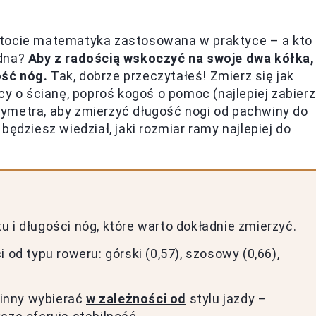
stocie matematyka zastosowana w praktyce – a kto
udna?
Aby z radością wskoczyć na swoje dwa kółka,
ość nóg.
Tak, dobrze przeczytałeś! Zmierz się jak
cy o ścianę, poproś kogoś o pomoc (najlepiej zabierz
entymetra, aby zmierzyć długość nogi od pachwiny do
ędziesz wiedział, jaki rozmiar ramy najlepiej do
 i długości nóg, które warto dokładnie zmierzyć.
 od typu roweru: górski (0,57), szosowy (0,66),
inny wybierać
w zależności od
stylu jazdy –